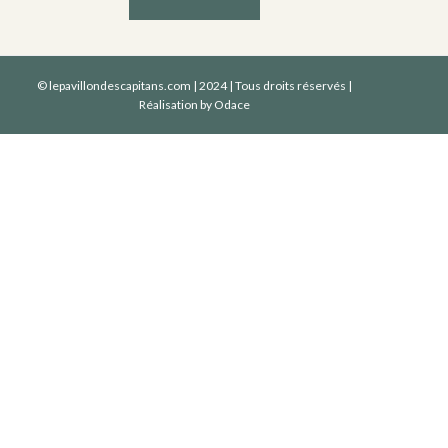
© lepavillondescapitans.com | 2024 | Tous droits réservés |
Réalisation by
Odace