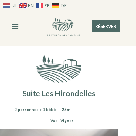
FR
NL
EN
DE
RÉSERVER
Suite Les Hirondelles
2 personnes + 1 bébé
25m²
Vue : Vignes